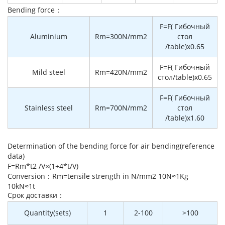
Bending force：
F=F( Гибочный
Aluminium
Rm=300N/mm2
стол
/table)x0.65
F=F( Гибочный
Mild steel
Rm=420N/mm2
стол/table)x0.65
F=F( Гибочный
Stainless steel
Rm=700N/mm2
стол
/table)x1.60
Determination of the bending force for air bending(reference
data)
F=Rm*t2 /V×(1+4*t/V)
Conversion：Rm=tensile strength in N/mm2 10N≈1Kg
10kN≈1t
Cрок доставки：
Quantity(sets)
1
2-100
>100