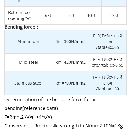
“S”
Bottom tool
6×t
8×t
10×t
12×t
opening “V”
Bending force：
F=F( Гибочный
Aluminium
Rm=300N/mm2
стол
/table)x0.65
F=F( Гибочный
Mild steel
Rm=420N/mm2
стол/table)x0.65
F=F( Гибочный
Stainless steel
Rm=700N/mm2
стол
/table)x1.60
Determination of the bending force for air
bending(reference data)
F=Rm*t2 /V×(1+4*t/V)
Conversion：Rm=tensile strength in N/mm2 10N≈1Kg