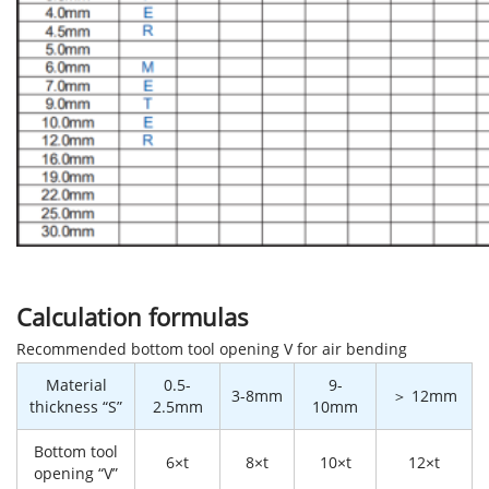
Calculation formulas
Recommended bottom tool opening V for air bending
Material
0.5-
9-
3-8mm
＞ 12mm
thickness “S”
2.5mm
10mm
Bottom tool
6×t
8×t
10×t
12×t
opening “V”