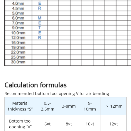
Calculation formulas
Recommended bottom tool opening V for air bending
Material
0.5-
9-
3-8mm
＞ 12mm
thickness “S”
2.5mm
10mm
Bottom tool
6×t
8×t
10×t
12×t
opening “V”