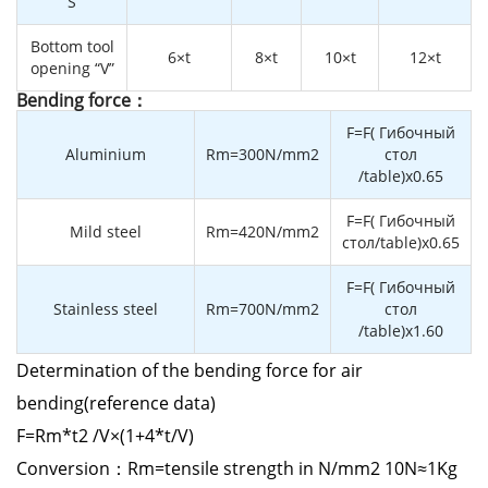
“S”
Bottom tool
6×t
8×t
10×t
12×t
opening “V”
Bending force：
F=F( Гибочный
Aluminium
Rm=300N/mm2
стол
/table)x0.65
F=F( Гибочный
Mild steel
Rm=420N/mm2
стол/table)x0.65
F=F( Гибочный
Stainless steel
Rm=700N/mm2
стол
/table)x1.60
Determination of the bending force for air
bending(reference data)
F=Rm*t2 /V×(1+4*t/V)
Conversion：Rm=tensile strength in N/mm2 10N≈1Kg