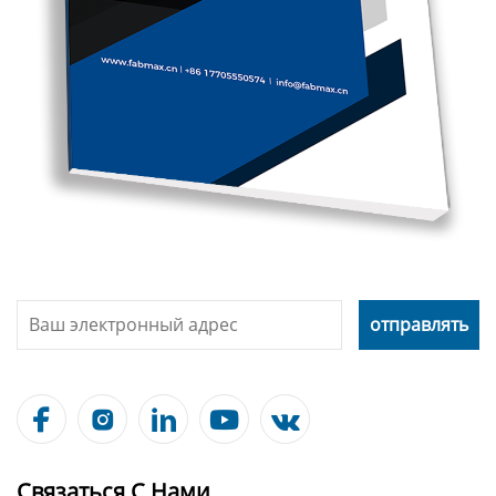





Связаться С Нами