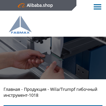
Alibaba.shop
Главная
Продукция
Новости
О нас
Контактная информация
Главная
-
Продукция
-
Wila/Trumpf гибочный
инструмент-1018