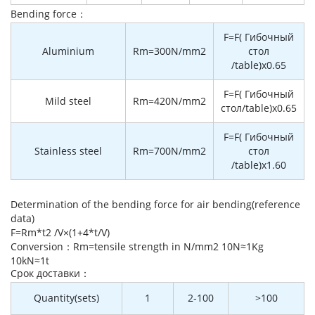
Bending force：
F=F( Гибочный
Aluminium
Rm=300N/mm2
стол
/table)x0.65
F=F( Гибочный
Mild steel
Rm=420N/mm2
стол/table)x0.65
F=F( Гибочный
Stainless steel
Rm=700N/mm2
стол
/table)x1.60
Determination of the bending force for air bending(reference
data)
F=Rm*t2 /V×(1+4*t/V)
Conversion：Rm=tensile strength in N/mm2 10N≈1Kg
10kN≈1t
Cрок доставки：
Quantity(sets)
1
2-100
>100