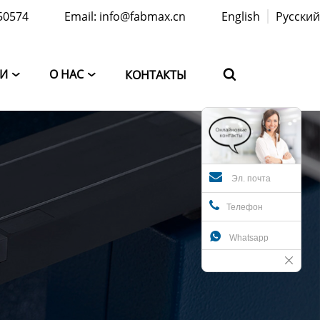
50574
Email: info@fabmax.cn
English
Русский
ТИ
О НАС
КОНТАКТЫ



Эл. почта
Телефон

Whatsapp