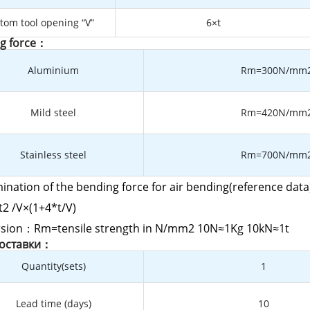
tom tool opening “V”
6×t
g force：
Aluminium
Rm=300N/mm
Mild steel
Rm=420N/mm
Stainless steel
Rm=700N/mm
ination of the bending force for air bending(reference data
2 /V×(1+4*t/V)
sion：Rm=tensile strength in N/mm2 10N≈1Kg 10kN≈1t
доставки：
Quantity(sets)
1
Lead time (days)
10