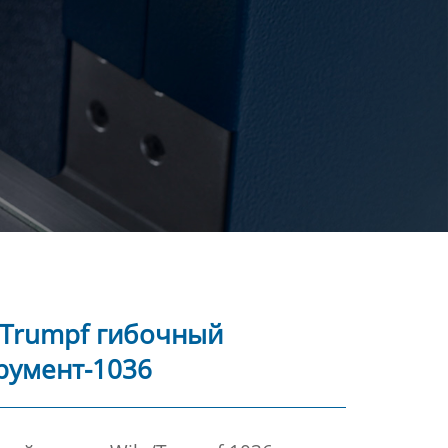
/Trumpf гибочный
румент-1036