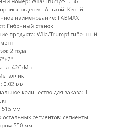
ный номер:
Wila/Trumpf-1036
происхождения: Аньхой, Китай
нное наименование: FABMAX
т: Гибочный станок
ие продукта: Wila/Trumpf гибочный
умент
ия: 2 года
7°±2°
иал: 42CrMo
 Металлик
: 0,02 мм
льное количество для заказа: 1
ект
 515 мм
 остальных сегментов: сегменты
тром 550 мм