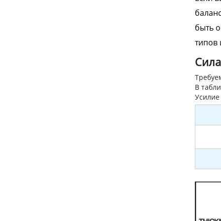
баланс
быть о
типов 
Сила
Требуем
В табли
Усилие 