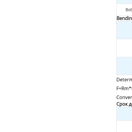
Bot
Bendin
Determ
F=Rm*t
Conver
Cрок 