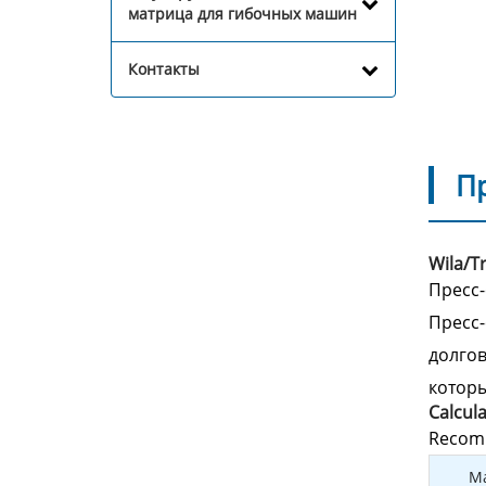
матрица для гибочных машин
Контакты
П
Wila/
Пресс-
Пресс-
долгов
котор
Calcul
Recomm
Ma