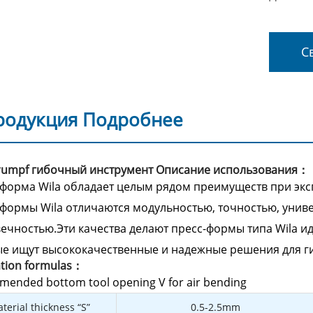
Св
родукция Подробнее
Trumpf гибочный инструмент Описание использования：
форма Wila обладает целым рядом преимуществ при экс
формы Wila отличаются модульностью, точностью, унив
ечностью.Эти качества делают пресс-формы типа Wila 
ые ищут высококачественные и надежные решения для 
ation formulas：
ended bottom tool opening V for air bending
terial thickness “S”
0.5-2.5mm