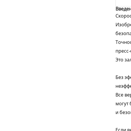
Введен
Скорос
Изобре
безоп
Точнос
пресс-
Это за
Без эф
неэффе
Все ве
могут 
и безо
Если в