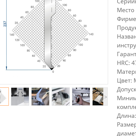
Cерий
Место 
Фирме
Продук
Назван
инстр
Гарант
HRC: 4
Матер
Цвет:
Допуск
>
Минима
компл
Длина:
Размер
диаме