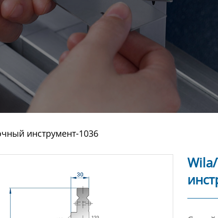
очный инструмент-1036
Wila
инст