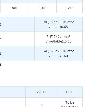
8×t
10×t
12×t
F=F( Гибочный стол
2
/table)x0.65
F=F( Гибочный
2
стол/table)x0.65
F=F( Гибочный стол
2
/table)x1.60
)
2-100
>100
To be
25