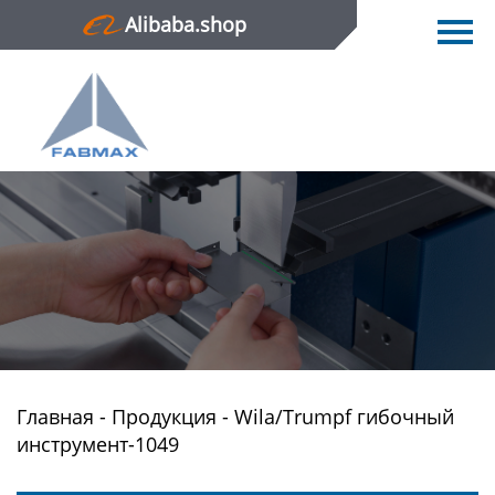
Alibaba.shop
Главная
Продукция
Новости
О нас
Контактная информация
Главная
-
Продукция
-
Wila/Trumpf гибочный
инструмент-1049