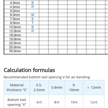
Calculation formulas
Recommended bottom tool opening V for air bending
Material
0.5-
9-
3-8mm
＞ 12mm
thickness “S”
2.5mm
10mm
Bottom tool
6×t
8×t
10×t
12×t
opening “V”