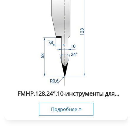
FMHP.128.24°.10-инструменты для
плющения Fabmax гибочных
инструментов
Подробнее 🡥