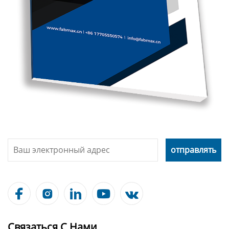





Связаться С Нами