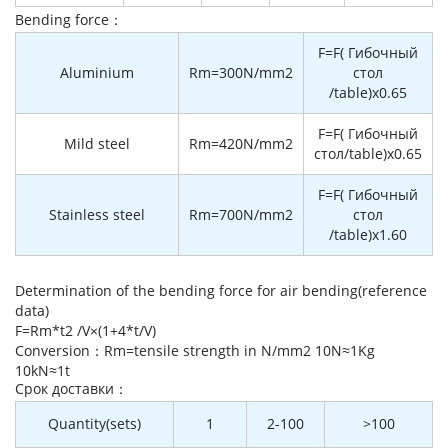
Bending force：
F=F( Гибочный
Aluminium
Rm=300N/mm2
стол
/table)x0.65
F=F( Гибочный
Mild steel
Rm=420N/mm2
стол/table)x0.65
F=F( Гибочный
Stainless steel
Rm=700N/mm2
стол
/table)x1.60
Determination of the bending force for air bending(reference
data)
F=Rm*t2 /V×(1+4*t/V)
Conversion：Rm=tensile strength in N/mm2 10N≈1Kg
10kN≈1t
Cрок доставки：
Quantity(sets)
1
2-100
>100