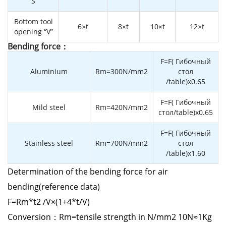
“S”
Bottom tool
6×t
8×t
10×t
12×t
opening “V”
Bending force：
F=F( Гибочный
Aluminium
Rm=300N/mm2
стол
/table)x0.65
F=F( Гибочный
Mild steel
Rm=420N/mm2
стол/table)x0.65
F=F( Гибочный
Stainless steel
Rm=700N/mm2
стол
/table)x1.60
Determination of the bending force for air
bending(reference data)
F=Rm*t2 /V×(1+4*t/V)
Conversion：Rm=tensile strength in N/mm2 10N≈1Kg