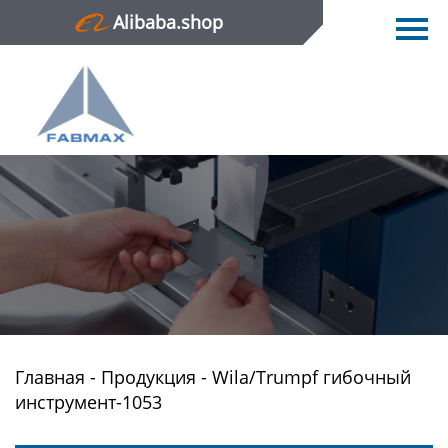
Alibaba.shop
Главная
Продукция
Новости
О нас
Контактная информация
Главная
-
Продукция
-
Wila/Trumpf гибочный
инструмент-1053