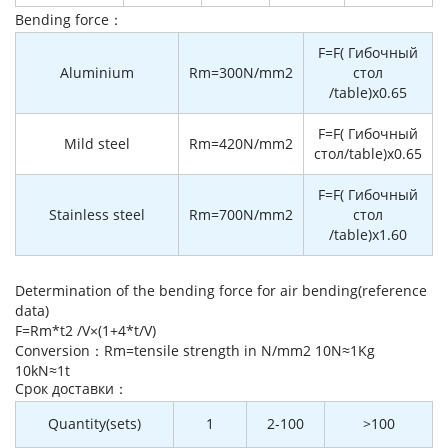
Bending force：
F=F( Гибочный
Aluminium
Rm=300N/mm2
стол
/table)x0.65
F=F( Гибочный
Mild steel
Rm=420N/mm2
стол/table)x0.65
F=F( Гибочный
Stainless steel
Rm=700N/mm2
стол
/table)x1.60
Determination of the bending force for air bending(reference
data)
F=Rm*t2 /V×(1+4*t/V)
Conversion：Rm=tensile strength in N/mm2 10N≈1Kg
10kN≈1t
Cрок доставки：
Quantity(sets)
1
2-100
>100