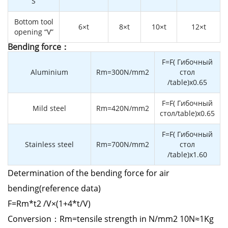
“S”
Bottom tool
6×t
8×t
10×t
12×t
opening “V”
Bending force：
F=F( Гибочный
Aluminium
Rm=300N/mm2
стол
/table)x0.65
F=F( Гибочный
Mild steel
Rm=420N/mm2
стол/table)x0.65
F=F( Гибочный
Stainless steel
Rm=700N/mm2
стол
/table)x1.60
Determination of the bending force for air
bending(reference data)
F=Rm*t2 /V×(1+4*t/V)
Conversion：Rm=tensile strength in N/mm2 10N≈1Kg