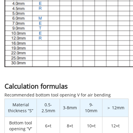
Calculation formulas
Recommended bottom tool opening V for air bending
Material
0.5-
9-
3-8mm
＞ 12mm
thickness “S”
2.5mm
10mm
Bottom tool
6×t
8×t
10×t
12×t
opening “V”