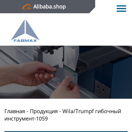
Alibaba.shop
Главная
Продукция
Новости
О нас
Контактная информация
Главная
-
Продукция
-
Wila/Trumpf гибочный
инструмент-1059