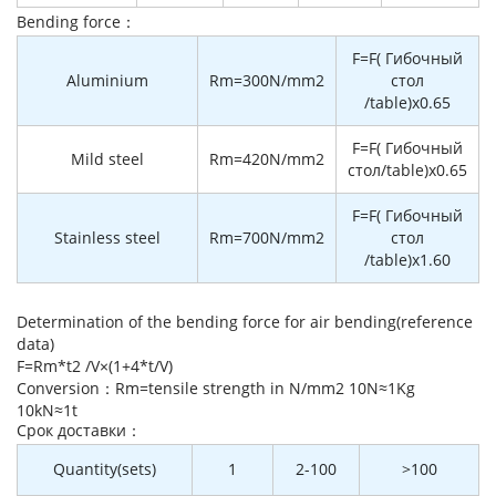
Bending force：
F=F( Гибочный
Aluminium
Rm=300N/mm2
стол
/table)x0.65
F=F( Гибочный
Mild steel
Rm=420N/mm2
стол/table)x0.65
F=F( Гибочный
Stainless steel
Rm=700N/mm2
стол
/table)x1.60
Determination of the bending force for air bending(reference
data)
F=Rm*t2 /V×(1+4*t/V)
Conversion：Rm=tensile strength in N/mm2 10N≈1Kg
10kN≈1t
Cрок доставки：
Quantity(sets)
1
2-100
>100