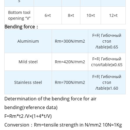
“S”
Bottom tool
6×t
8×t
10×t
12×t
opening “V”
Bending force：
F=F( Гибочный
Aluminium
Rm=300N/mm2
стол
/table)x0.65
F=F( Гибочный
Mild steel
Rm=420N/mm2
стол/table)x0.65
F=F( Гибочный
Stainless steel
Rm=700N/mm2
стол
/table)x1.60
Determination of the bending force for air
bending(reference data)
F=Rm*t2 /V×(1+4*t/V)
Conversion：Rm=tensile strength in N/mm2 10N≈1Kg