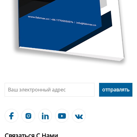





Связаться С Нами