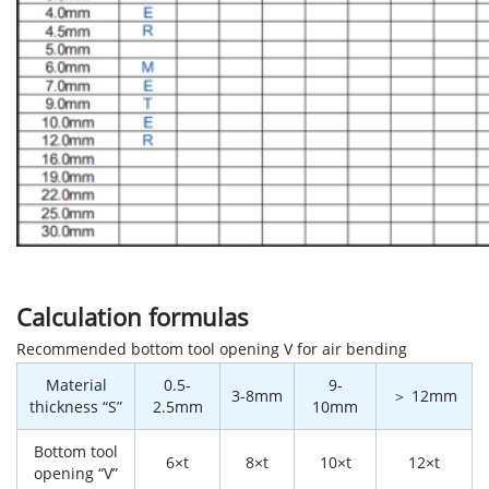
Calculation formulas
Recommended bottom tool opening V for air bending
Material
0.5-
9-
3-8mm
＞ 12mm
thickness “S”
2.5mm
10mm
Bottom tool
6×t
8×t
10×t
12×t
opening “V”