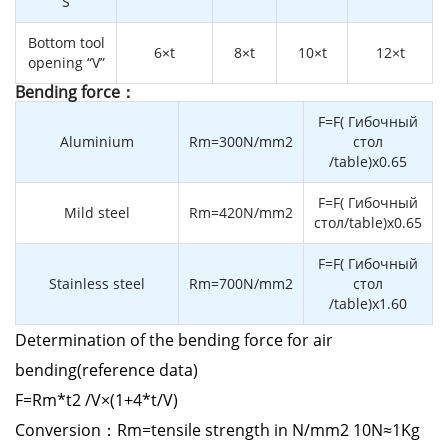
“S”
Bottom tool
6×t
8×t
10×t
12×t
opening “V”
Bending force：
F=F( Гибочный
Aluminium
Rm=300N/mm2
стол
/table)x0.65
F=F( Гибочный
Mild steel
Rm=420N/mm2
стол/table)x0.65
F=F( Гибочный
Stainless steel
Rm=700N/mm2
стол
/table)x1.60
Determination of the bending force for air
bending(reference data)
F=Rm*t2 /V×(1+4*t/V)
Conversion：Rm=tensile strength in N/mm2 10N≈1Kg