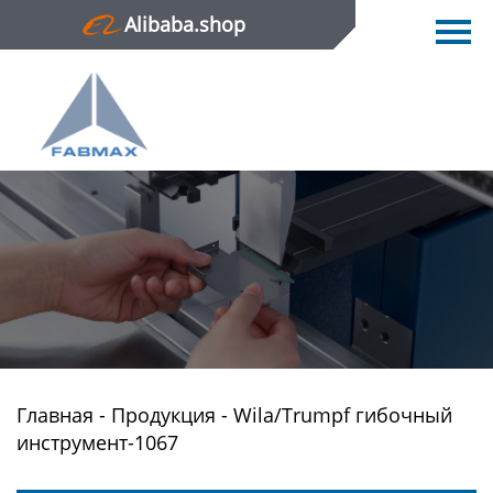
Alibaba.shop
Главная
Продукция
Новости
О нас
Контактная информация
Главная
-
Продукция
-
Wila/Trumpf гибочный
инструмент-1067