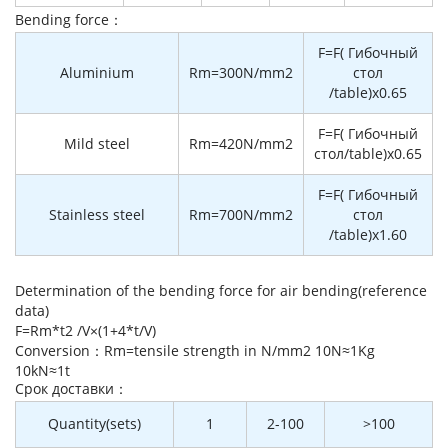
Bending force：
F=F( Гибочный
Aluminium
Rm=300N/mm2
стол
/table)x0.65
F=F( Гибочный
Mild steel
Rm=420N/mm2
стол/table)x0.65
F=F( Гибочный
Stainless steel
Rm=700N/mm2
стол
/table)x1.60
Determination of the bending force for air bending(reference
data)
F=Rm*t2 /V×(1+4*t/V)
Conversion：Rm=tensile strength in N/mm2 10N≈1Kg
10kN≈1t
Cрок доставки：
Quantity(sets)
1
2-100
>100