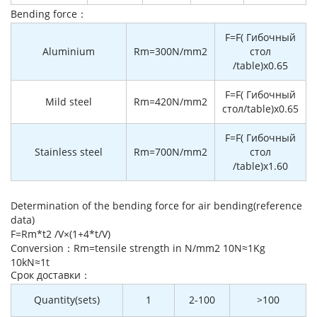
Bending force：
F=F( Гибочный
Aluminium
Rm=300N/mm2
стол
/table)x0.65
F=F( Гибочный
Mild steel
Rm=420N/mm2
стол/table)x0.65
F=F( Гибочный
Stainless steel
Rm=700N/mm2
стол
/table)x1.60
Determination of the bending force for air bending(reference
data)
F=Rm*t2 /V×(1+4*t/V)
Conversion：Rm=tensile strength in N/mm2 10N≈1Kg
10kN≈1t
Cрок доставки：
Quantity(sets)
1
2-100
>100