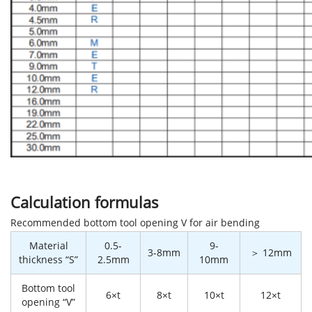
Calculation formulas
Recommended bottom tool opening V for air bending
Material
0.5-
9-
3-8mm
＞ 12mm
thickness “S”
2.5mm
10mm
Bottom tool
6×t
8×t
10×t
12×t
opening “V”