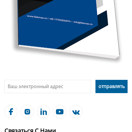





Связаться С Нами