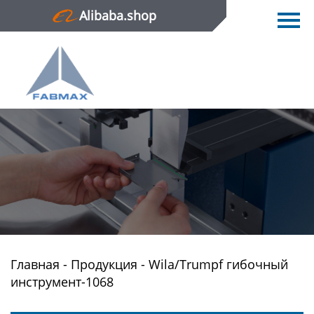
Alibaba.shop
Главная
Продукция
Новости
О нас
Контактная информация
Главная
-
Продукция
-
Wila/Trumpf гибочный
инструмент-1068