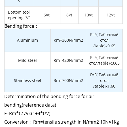
“S”
Bottom tool
6×t
8×t
10×t
12×t
opening “V”
Bending force：
F=F( Гибочный
Aluminium
Rm=300N/mm2
стол
/table)x0.65
F=F( Гибочный
Mild steel
Rm=420N/mm2
стол/table)x0.65
F=F( Гибочный
Stainless steel
Rm=700N/mm2
стол
/table)x1.60
Determination of the bending force for air
bending(reference data)
F=Rm*t2 /V×(1+4*t/V)
Conversion：Rm=tensile strength in N/mm2 10N≈1Kg